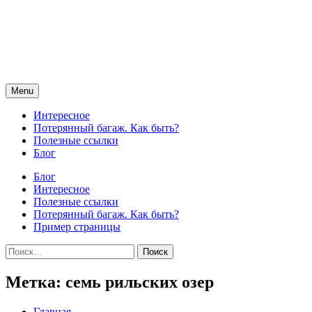
Skip
to
content
Menu
Интересное
Потерянный багаж. Как быть?
Полезные ссылки
Блог
Блог
Интересное
Полезные ссылки
Потерянный багаж. Как быть?
Пример страницы
Найти:
Метка:
семь рильских озер
Главная