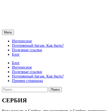
Skip
to
content
Menu
Интересное
Потерянный багаж. Как быть?
Полезные ссылки
Блог
Блог
Интересное
Полезные ссылки
Потерянный багаж. Как быть?
Пример страницы
Найти:
СЕРБИЯ
Куда поехать в Сербии, что посмотреть в Сербии, гостиницы