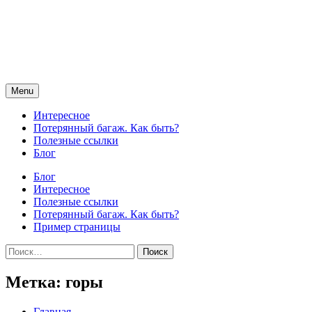
Skip
to
content
Menu
Интересное
Потерянный багаж. Как быть?
Полезные ссылки
Блог
Блог
Интересное
Полезные ссылки
Потерянный багаж. Как быть?
Пример страницы
Найти:
Метка:
горы
Главная