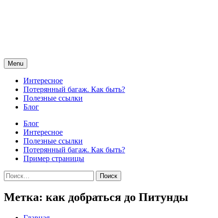
Skip
to
content
Menu
Интересное
Потерянный багаж. Как быть?
Полезные ссылки
Блог
Блог
Интересное
Полезные ссылки
Потерянный багаж. Как быть?
Пример страницы
Найти:
Метка:
как добраться до Питунды
Главная