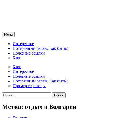
Skip
to
content
Menu
Интересное
Потерянный багаж. Как быть?
Полезные ссылки
Блог
Блог
Интересное
Полезные ссылки
Потерянный багаж. Как быть?
Пример страницы
Найти:
Метка:
отдых в Болгарии
Главная